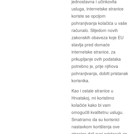
jednostavna i učinkovita
usluga, internetske stranice
koriste se opcijom
pohranjivanja kolačića u vaše
računalo. Slijedom novih
zakonskih obaveza koje EU
stavlja pred domaće
internetske stranice, za
prikupljanje ovih podataka
potrebno je, prije njihova
pohranjivanja, dobiti pristanak
korisnika.
Kao i ostale stranice u
Hrvatskoj, mi koristimo
kolačiće kako bi vam
omogućili kvalitetnu uslugu.
Smatramo da su korisnici
nastavkom korištenja ove
stranice dali svoj pristanak za