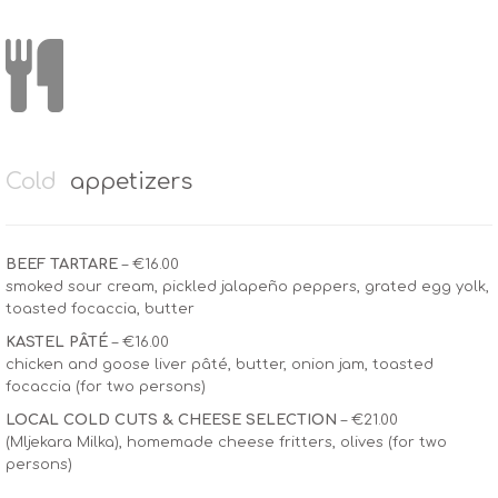
Cold
appetizers
BEEF TARTARE
– €16.00
smoked sour cream, pickled jalapeño peppers, grated egg yolk,
toasted focaccia, butter
KASTEL PÂTÉ
– €16.00
chicken and goose liver pâté, butter, onion jam, toasted
focaccia (for two persons)
LOCAL COLD CUTS & CHEESE SELECTION
– €21.00
(Mljekara Milka), homemade cheese fritters, olives (for two
persons)