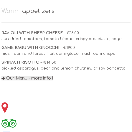
Warm
appetizers
RAVIOLI WITH SHEEP CHEESE
– €16.00
sun-dried tomatoes, tomato bisque, crispy prosciutto, sage
GAME RAGU WITH GNOCCHI
– €19.00
mushroom and forest fruit demi-glace, mushroom crisps
SPINACH RISOTTO
– €14.50
pickled asparagus, pear and lemon chutney, crispy pancetta
Our Menu - more info !