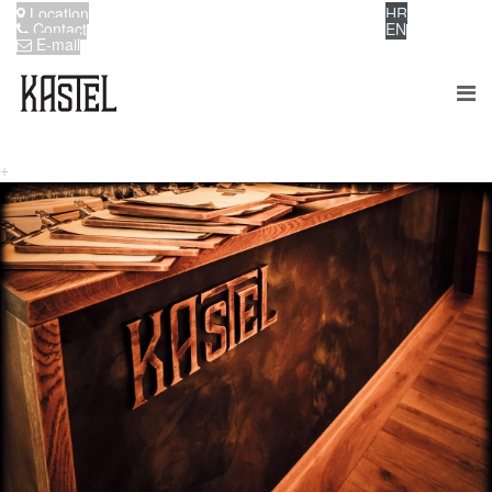
Location
HR
Contact
EN
E-mail
+