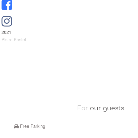
2021
Bistro Kastel
Restaurant Guru • Best burgers
For
our guests
Free Parking